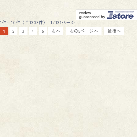
1件～10件（全1303件） 1/131ページ
1
2
3
4
5
次へ
次の5ページへ
最後へ