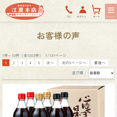
TEL
ログイン
カート
お客様の声
1件～10件（全1303件） 1/131ページ
1
2
3
4
5
次へ
次の5ページへ
最後へ
並び順：