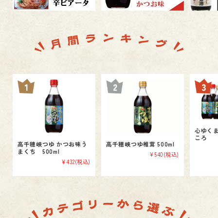
心ゆくま
ころ
高千穂峡つゆ かつお味う
高千穂峡つゆ椎茸 500ml
まくち 500ml
¥540
(税込)
¥432
(税込)