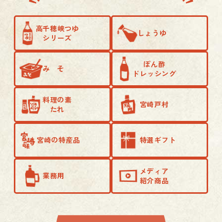
高千穂峡つゆ
しょうゆ
シリーズ
ぽん酢
み そ
ドレッシング
料理の素
宮崎戸村
たれ
宮崎の特産品
特選ギフト
メディア
業務用
紹介商品