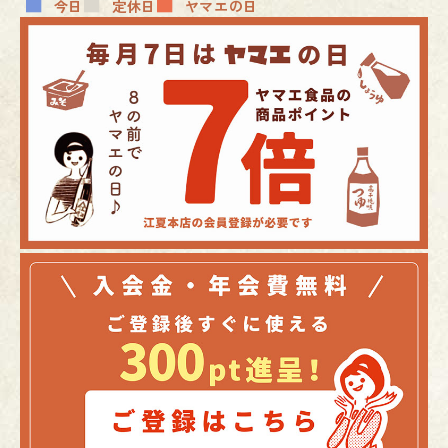
■
■
■
今日
定休日
ヤマエの日