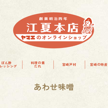
ぽん酢
料理の素
宮崎戸村
宮崎の特産
レッシング
たれ
あわせ味噌