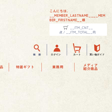
こんにちは、
__MEMBER_LASTNAME__
__MEM
BER_FIRSTNAME__
様
__ITM_CNT__
点
/
__ITM_TOTAL__
円
検 索
ログイン
カート
買い物ガイド
メディア
品
特選ギフト
業務用
紹介商品