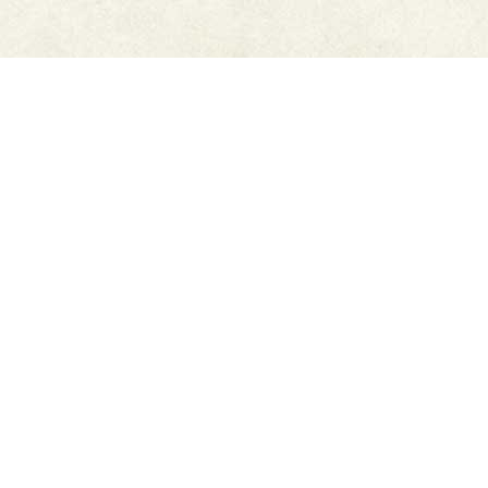
高千穂峡つゆ
醤油
こいくち醤油
うすくち醤油
さしみ醤油
だし・だし醤油