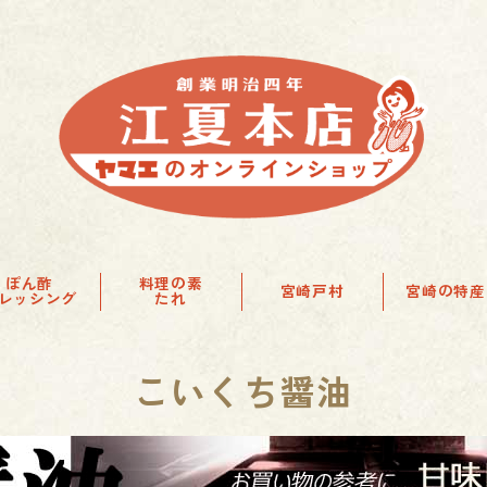
ぽん酢
料理の素
宮崎戸村
宮崎の特産
レッシング
たれ
こいくち醤油