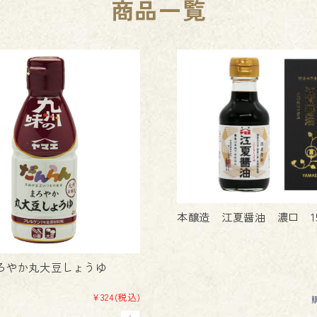
商品一覧
本醸造 江夏醤油 濃口 15
ろやか丸大豆しょうゆ
¥324
(税込)