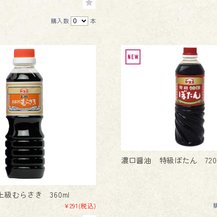
購入数
本
濃口醤油 特級ぼたん 720
級むらさき 360ml
¥291
(税込)