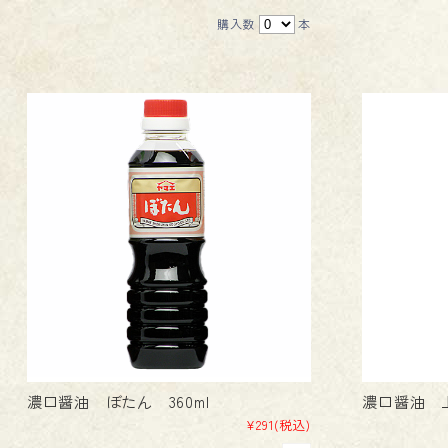
購入数
本
濃口醤油 ぼたん 360ml
濃口醤油 上
¥291
(税込)