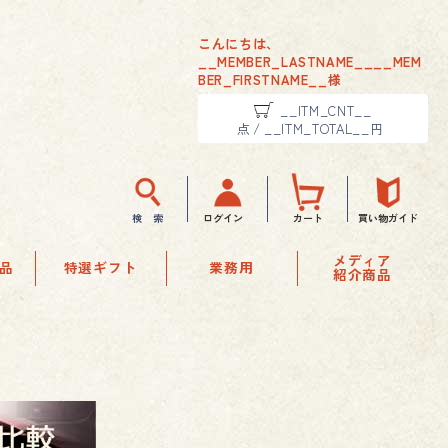
こんにちは、
__MEMBER_LASTNAME__
__MEM
BER_FIRSTNAME__
様
__ITM_CNT__
点
/
__ITM_TOTAL__
円
検 索
ログイン
カート
買い物ガイド
メディア
品
特選ギフト
業務用
紹介商品