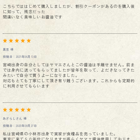
こちらでははじめて購入しましたが、割引クーポンがあるのを購入後
に知って，残念だった
間違いなく美味しいお醤油です
黒吉 様
投稿日：2021年06月13日
宮崎出身の自分としてはヤマエさんとこの醤油は手離せません。前ま
では身内に送ってもらってましたが皆年を取って、よだきなってきた
みたいで自分で買うよーになりました。
対応もとても丁寧にして頂き有り難うございます。これからも定期的
に利用させてもらいます
あざらしさん 様
投稿日：2020年08月27日
私は宮崎県の小林市出身で実家が食糧品を売っていました。
東京に来て５０年位になりますが長らくヤマエ醤油使用しておりま