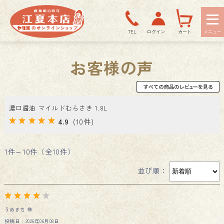
TEL
ログイン
カート
お客様の声
濃口醤油 マイルドむらさき 1.8L
4.9
(10件)
1件～10件（全10件）
並び順：
うめきち 様
投稿日：2026年06月08日