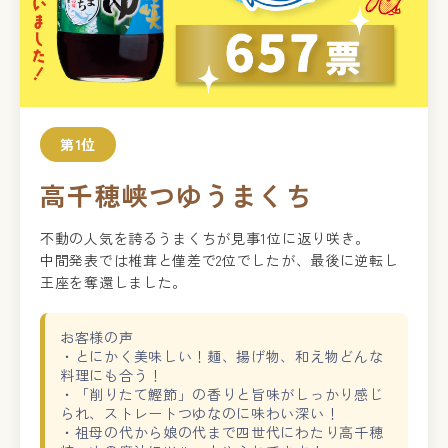
第1位
高千穂峡つゆうまくち
不動の人気を誇るうまくちが見事1位に返り咲き。
中間発表では椎茸と僅差で2位でしたが、最後に逆転し
王座を奪還しました。
お客様の声
・とにかく美味しい！麺、揚げ物、和え物どんな
料理にも合う！
・「削りたて鰹節」の香りと旨味がしっかり感じ
られ、ストレートつゆなのに味わい深い！
・祖母の代から娘の代まで四世代にわたり高千穂