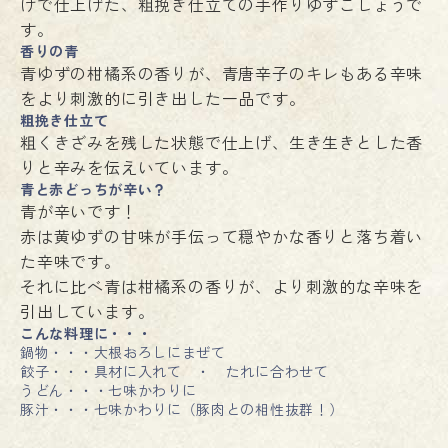
けで仕上げた、粗挽き仕立ての手作りゆずこしょうで
す。
香りの青
青ゆずの柑橘系の香りが、青唐辛子のキレもある辛味
をより刺激的に引き出した一品です。
粗挽き仕立て
粗くきざみを残した状態で仕上げ、生き生きとした香
りと辛みを伝えいています。
青と赤どっちが辛い？
青が辛いです！
赤は黄ゆずの甘味が手伝って穏やかな香りと落ち着い
た辛味です。
それに比べ青は柑橘系の香りが、より刺激的な辛味を
引出しています。
こんな料理に・・・
鍋物・・・大根おろしにまぜて
餃子・・・具材に入れて ・ たれに合わせて
うどん・・・七味かわりに
豚汁・・・七味かわりに（豚肉との相性抜群！）