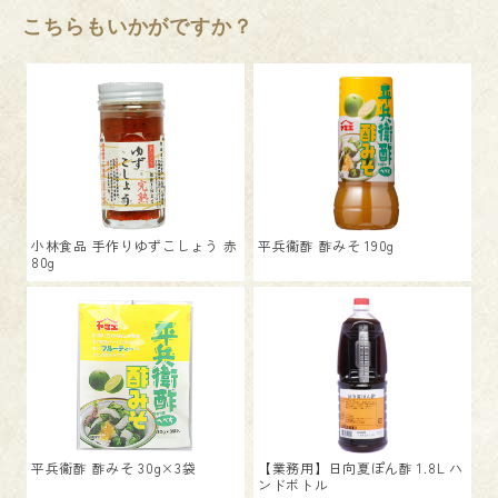
こちらもいかがですか？
小林食品 手作りゆずこしょう 赤
平兵衞酢 酢みそ 190g
80g
平兵衞酢 酢みそ 30g×3袋
【業務用】日向夏ぽん酢 1.8L ハ
ンドボトル