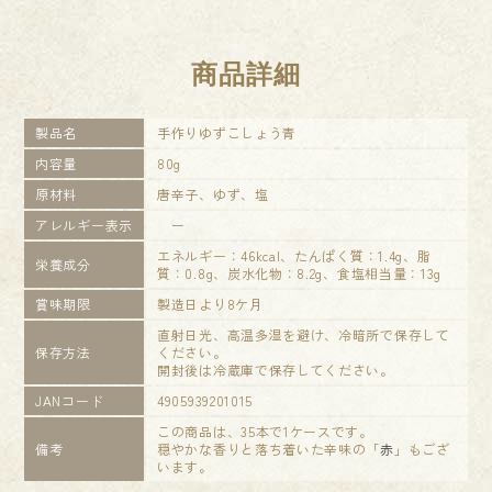
商品詳細
製品名
手作りゆずこしょう青
内容量
80g
原材料
唐辛子、ゆず、塩
アレルギー表示
ー
エネルギー：46kcal、たんぱく質：1.4g、脂
栄養成分
質：0.8g、炭水化物：8.2g、食塩相当量：13g
賞味期限
製造日より8ケ月
直射日光、高温多湿を避け、冷暗所で保存して
保存方法
ください。
開封後は冷蔵庫で保存してください。
JANコード
4905939201015
この商品は、35本で1ケースです。
備考
穏やかな香りと落ち着いた辛味の「
赤
」もござ
います。