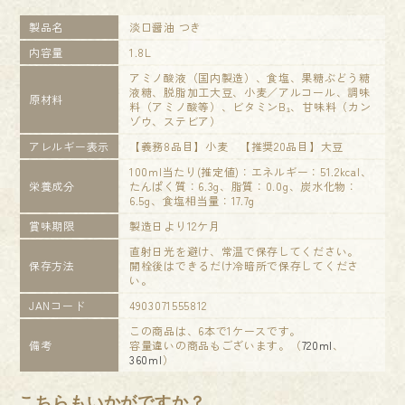
製品名
淡口醤油 つき
内容量
1.8L
アミノ酸液（国内製造）、食塩、果糖ぶどう糖
液糖、脱脂加工大豆、小麦／アルコール、調味
原材料
料（アミノ酸等）、ビタミンB₁、甘味料（カン
ゾウ、ステビア）
アレルギー表示
【義務8品目】小麦 【推奨20品目】大豆
100ml当たり(推定値)：エネルギー：51.2kcal、
栄養成分
たんぱく質：6.3g、脂質：0.0g、炭水化物：
6.5g、食塩相当量：17.7g
賞味期限
製造日より12ケ月
直射日光を避け、常温で保存してください。
保存方法
開栓後はできるだけ冷暗所で保存してくださ
い。
JANコード
4903071555812
この商品は、6本で1ケースです。
備考
容量違いの商品もございます。（
720ml
、
360ml
）
こちらもいかがですか？