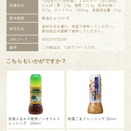
100g当たり(分析値)：エネルギー：281.0kcal、
栄養成分
たんぱく質：2.9g、脂質：13.7g、炭水化物：
36.7g、ナトリウム：300mg、食塩相当量：5.1g
賞味期限
製造日より6ケ月
直射日光を避け、常温で保存してください。
保存方法
開栓後は冷蔵庫で保存してください。
JANコード
4582334120280
備考
この商品は、12本で1ケースです。
こちらもいかがですか？
空飛ぶ玉ネギ使用ノンオイルド
和風ごまドレッシング 250ml
レッシング 250ml