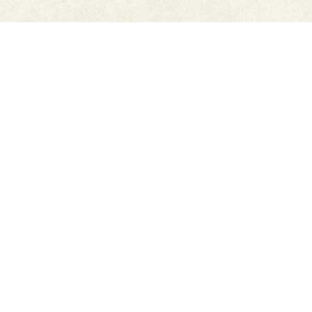
ご利用ガイド
6,500円以上購入で
送料無
メーカー直販だから安心
料
豊富なお支払方法
迅速発送
もっと詳しく知りたい方はこちら