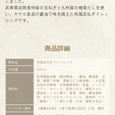
しました。
兵庫県淡路島特産の玉ねぎと九州産の椎茸だしを使
い、ヤマエ食品の醤油で味を調えた和風玉ねぎドレッ
シングです。
商品詳細
製品名
和風玉ねぎドレッシング
内容量
250ml
食用植物油脂（国内製造）、醤油、醸造酢、玉
葱、糖類（砂糖、果糖ぶどう糖液糖）、大豆蛋
白加水分解物、米発酵調味料、食塩、レッドピ
原材料
ーマン、オリーブ、昆布エキス、酵母エキス、
香辛料、レモン果汁、椎茸、澱粉、醸造調味
料、チキンエキス／アルコール、調味料（アミ
ノ酸等）、（一部に小麦・大豆・鶏肉を含む）
アレルギー表示
【義務8品目】小麦【推奨20品目】大豆、鶏肉