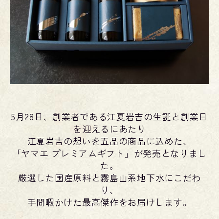
5月28日、創業者である江夏岩吉の生誕と創業日
を迎えるにあたり
江夏岩吉の想い
を
五品の商品に込めた、
「ヤマエ プレミアムギフト」が
発売となりまし
た。
厳選した国産原料と霧島山系地下水にこだわ
り、
手間暇かけた最高傑作をお届けし
ます。