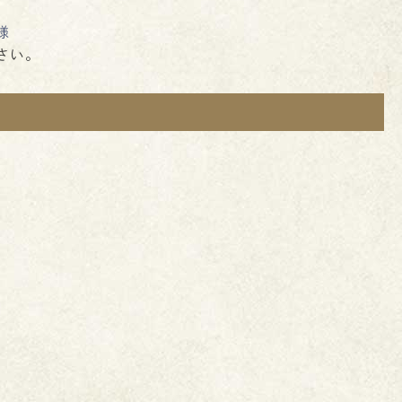
様
さい。