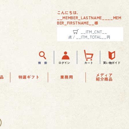
こんにちは、
__MEMBER_LASTNAME__
__MEM
BER_FIRSTNAME__
様
__ITM_CNT__
点
/
__ITM_TOTAL__
円
検 索
ログイン
カート
買い物ガイド
メディア
品
特選ギフト
業務用
紹介商品
）