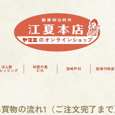
ぽん酢
料理の素
宮崎戸村
宮崎の特産
レッシング
たれ
お買物の流れ1（ご注文完了まで